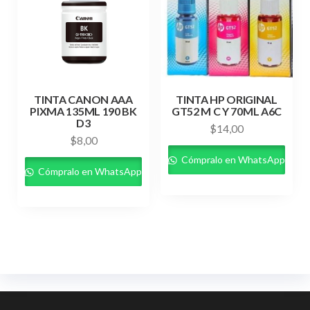
TINTA CANON AAA
TINTA HP ORIGINAL
PIXMA 135ML 190 BK
GT52 M C Y 70ML A6C
D3
$
14,00
$
8,00
Cómpralo en WhatsApp
Cómpralo en WhatsApp