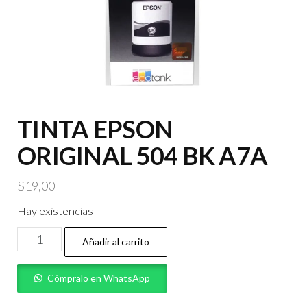
TINTA EPSON
ORIGINAL 504 BK A7A
$
19,00
Hay existencias
TINTA
Añadir al carrito
EPSON
ORIGINAL
Cómpralo en WhatsApp
504