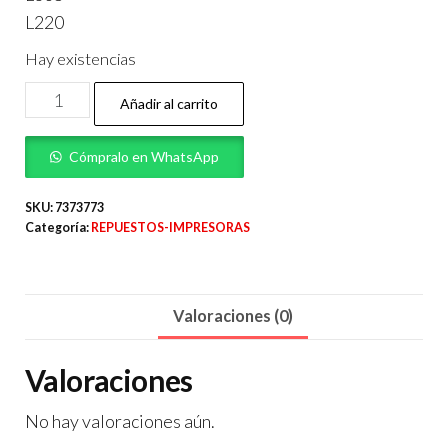
L220
Hay existencias
MAINBOARD
Añadir al carrito
IMPRESORA
EPSON
Cómpralo en WhatsApp
A5A
cantidad
SKU:
7373773
Categoría:
REPUESTOS-IMPRESORAS
Valoraciones (0)
Valoraciones
No hay valoraciones aún.