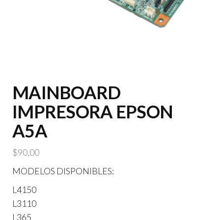
MAINBOARD
IMPRESORA EPSON
A5A
$
90,00
MODELOS DISPONIBLES:
L4150
L3110
L365