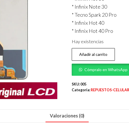
* Infinix Note 30
* Tecno Spark 20 Pro
* Infinix Hot 40
* Infinix Hot 40 Pro
Hay existencias
LCD
Añadir al carrito
TECNO
SPARK
Cómpralo en WhatsApp
20
PRO
SKU:
005
Categoría:
REPUESTOS-CELULAR
A6
cantidad
Valoraciones (0)