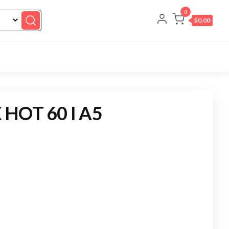
0
$0,00
 HOT 60 I A5