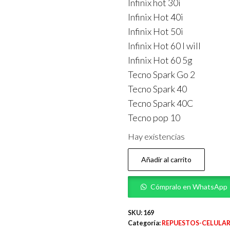
Infinix hot 30i
Infinix Hot 40i
Infinix Hot 50i
Infinix Hot 60 I will
Infinix Hot 60 5g
Tecno Spark Go 2
Tecno Spark 40
Tecno Spark 40C
Tecno pop 10
Hay existencias
LCD
Añadir al carrito
INFINIX
HOT
Cómpralo en WhatsApp
60
I
SKU:
169
Categoría:
REPUESTOS-CELULAR
A5