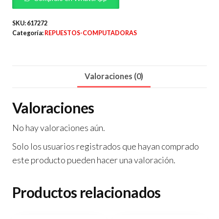
SLIM
ALTEK
SKU:
617272
Categoría:
REPUESTOS-COMPUTADORAS
PC
800/230W
D6
Valoraciones (0)
cantidad
Valoraciones
No hay valoraciones aún.
Solo los usuarios registrados que hayan comprado
este producto pueden hacer una valoración.
Productos relacionados