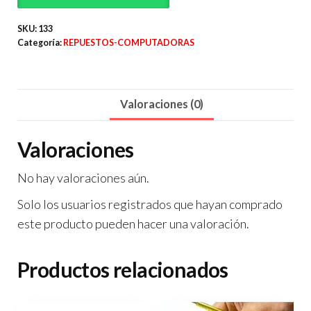
20V
2.25A
SKU:
133
Categoría:
REPUESTOS-COMPUTADORAS
4.0
1.7
45W
Valoraciones (0)
OR
D6
Valoraciones
cantidad
No hay valoraciones aún.
Solo los usuarios registrados que hayan comprado
este producto pueden hacer una valoración.
Productos relacionados