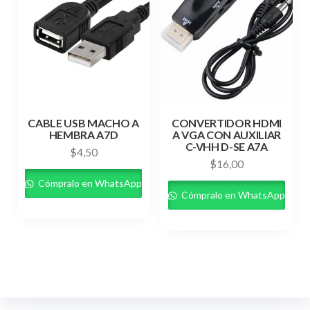
CABLE USB MACHO A
CONVERTIDOR HDMI
HEMBRA A7D
A VGA CON AUXILIAR
C-VHH D-SE A7A
$
4,50
$
16,00
Cómpralo en WhatsApp
Cómpralo en WhatsApp