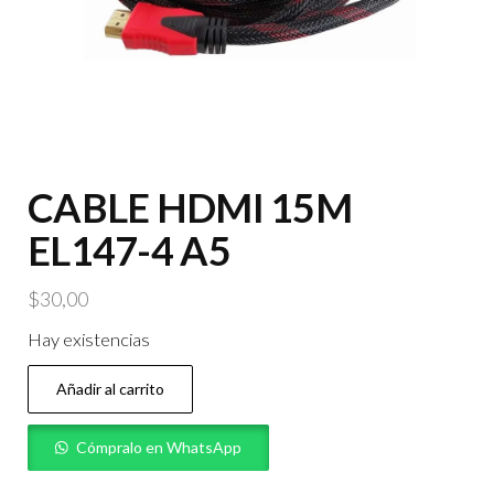
CABLE HDMI 15M
EL147-4 A5
$
30,00
Hay existencias
CABLE
Añadir al carrito
HDMI
15M
Cómpralo en WhatsApp
EL147-