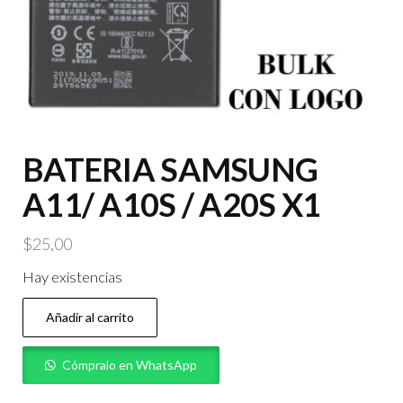
BATERIA SAMSUNG
A11/ A10S / A20S X1
$
25,00
Hay existencias
BATERIA
Añadir al carrito
SAMSUNG
A11/
Cómpralo en WhatsApp
A10S