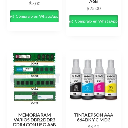
A6B
$
7,00
$
25,00
Cómpralo en WhatsApp
Cómpralo en WhatsApp
MEMORIA RAM
TINTA EPSON AAA
VARIOS DDR2 DDR3
664 BK Y C M D3
DDR4 CON USO A6B
$
6,50