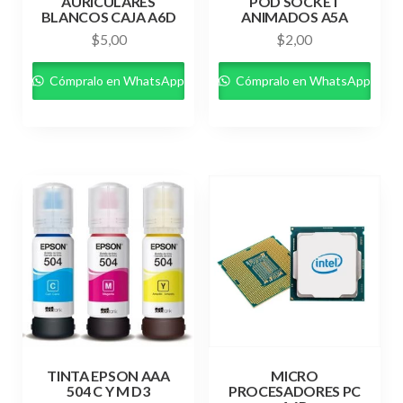
AURICULARES
POD SOCKET
BLANCOS CAJA A6D
ANIMADOS A5A
$
5,00
$
2,00
Cómpralo en WhatsApp
Cómpralo en WhatsApp
TINTA EPSON AAA
MICRO
504 C Y M D3
PROCESADORES PC