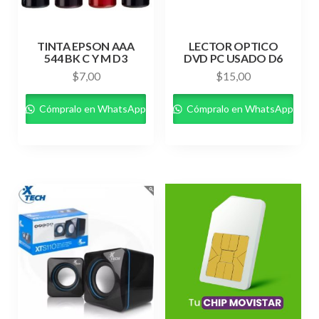
TINTA EPSON AAA
LECTOR OPTICO
544 BK C Y M D3
DVD PC USADO D6
$
7,00
$
15,00
Cómpralo en WhatsApp
Cómpralo en WhatsApp