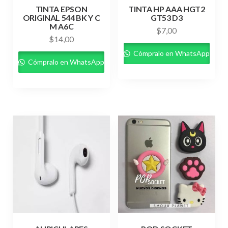
TINTA EPSON
TINTA HP AAA HGT2
ORIGINAL 544 BK Y C
GT53 D3
M A6C
$
7,00
$
14,00
Cómpralo en WhatsApp
Cómpralo en WhatsApp