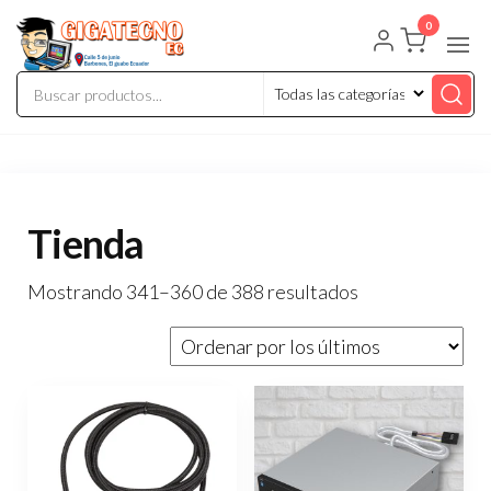
Saltar
Gigatecno
Tienda de
0
al
tecnología y
electrónicos
contenido
Tienda
Ordenado
Mostrando 341–360 de 388 resultados
por
los
últimos